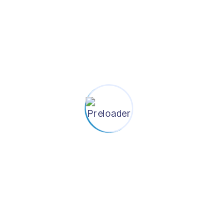
Tags
Child
cigarettes
EPI
Immunization
law amendment
smoke
tax
Tobacco
tobacco products
UNICEF
vaccine
অকাল মৃত্যু
ইপিআই
টিকা
তরুণ জনগোষ্ঠি
তামাক
তামাক কর
বাংলাদেশ
বিড়ি
বিনামূল্যে
ভ্যাক্সিন
শিশু
সিগারেট